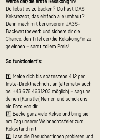
Werde der/die erste Kekskönig*in!
Du liebst es zu backen? Du hast DAS 
Keksrezept, das einfach alle umhaut? 
Dann mach mit bei unserem JAGS-
Backwettbewerb und sichere dir die 
Chance, den Titel der/die Kekskönig*in zu 
gewinnen – samt tollem Preis!
So funktioniert’s:
1️⃣ Melde dich bis spätestens 4.12 per 
Insta-Direktnachricht an (alternativ auch 
bei +43 676 4631203 möglich) – sag uns 
deinen (Künstler)Namen und schick uns 
ein Foto von dir.
2️⃣ Backe ganz viele Kekse und bring sie 
am Tag unserer Weihnachtsfeier zum 
Keksstand mit.
3️⃣ Lass die Besucher*innen probieren und 