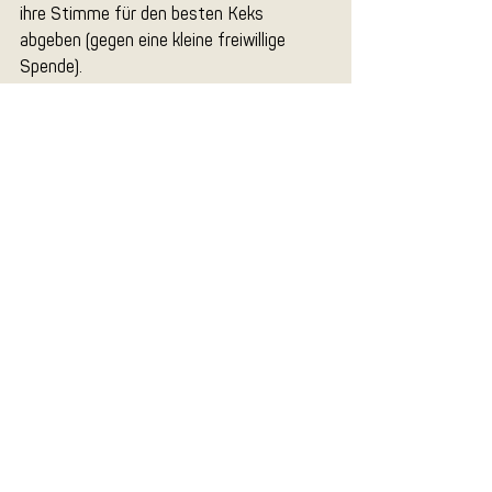
ihre Stimme für den besten Keks 
abgeben (gegen eine kleine freiwillige 
Spende).
Voting & Preisverleihung:
Das Voting läuft direkt am Keksstand. 
Der/die Gewinner*in wird feierlich hier auf 
unserem Account bekannt gegeben & 
gepostet.
Zeig uns deine Backkünste und werde 
zum Highlight unserer Weihnachtsfeier!
Wir freuen uns auf deine Teilnahme!