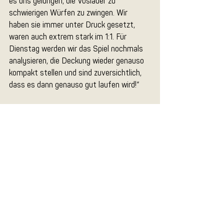
es uns gelungen, die Vöslauer zu 
schwierigen Würfen zu zwingen. Wir 
haben sie immer unter Druck gesetzt, 
waren auch extrem stark im 1:1. Für 
Dienstag werden wir das Spiel nochmals 
analysieren, die Deckung wieder genauso 
kompakt stellen und sind zuversichtlich, 
dass es dann genauso gut laufen wird!“
Jan Kovacec, roomz JAGS Vöslau: „Heute 
haben wir wirklich schlecht gespielt. Vor 
allem für die mitgereisten Fans tut mir 
das leid. Um Krems am Dienstag 
schlagen zu können, müssen wir eigentlich 
alles anders machen als heute. Das war 
heute eine enttäuschende Leistung.“