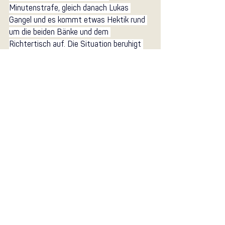
Minutenstrafe, gleich danach Lukas 
Gangel und es kommt etwas Hektik rund 
um die beiden Bänke und dem 
Richtertisch auf. Die Situation beruhigt 
sich schnell, Emil Scheicher gleicht für 
Vöslau 41 Sekunden vor dem Ende zum 
26:26 aus. Die FIVERS spielen ihr 
Minimalziel für diesen Tag von der Uhr 
runter, und feiern das Remis.
Aktuelle Beiträge
Alle ansehen