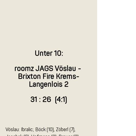
Unter 10:
roomz JAGS Vöslau - 
Brixton Fire Krems-
Langenlois 2
31 : 26  (4:1)
Vöslau: Ibralic; Böck (10), Zöberl (7), 