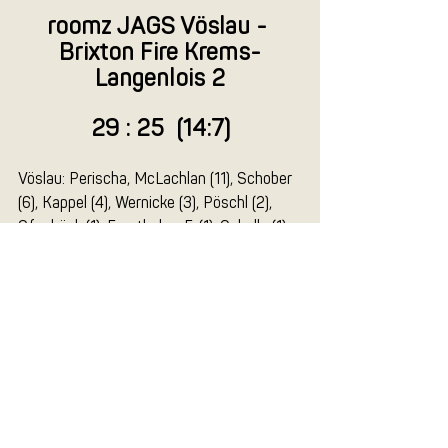
roomz JAGS Vöslau - 
Brixton Fire Krems-
Langenlois 2
29 : 25  (14:7)
Vöslau: Perischa, McLachlan (11), Schober 
(6), Kappel (4), Wernicke (3), Pöschl (2), 
Ofenböck (1), Forsthuber F. (1), Cebulla (1), 
Trost, Strudler, Hofmann.
Aktuelle Beiträge
Alle ansehen