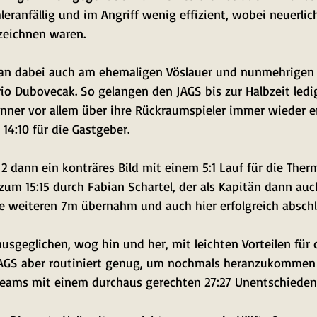
hleranfällig und im Angriff wenig effizient, wobei neuerlic
zeichnen waren. 
man dabei auch am ehemaligen Vöslauer und nunmehrigen
io Dubovecak. So gelangen den JAGS bis zur Halbzeit ledigl
nner vor allem über ihre Rückraumspieler immer wieder er
14:10 für die Gastgeber.
2 dann ein konträres Bild mit einem 5:1 Lauf für die Ther
zum 15:15 durch Fabian Schartel, der als Kapitän dann auc
e weiteren 7m übernahm und auch hier erfolgreich abschl
 ausgeglichen, wog hin und her, mit leichten Vorteilen für d
AGS aber routiniert genug, um nochmals heranzukommen
Teams mit einem durchaus gerechten 27:27 Unentschieden