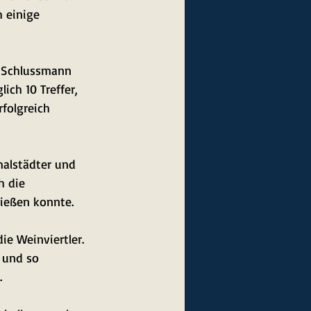
h einige 
 Schlussmann 
ich 10 Treffer, 
folgreich 
malstädter und 
h die 
ießen konnte. 
ie Weinviertler. 
 und so 
.