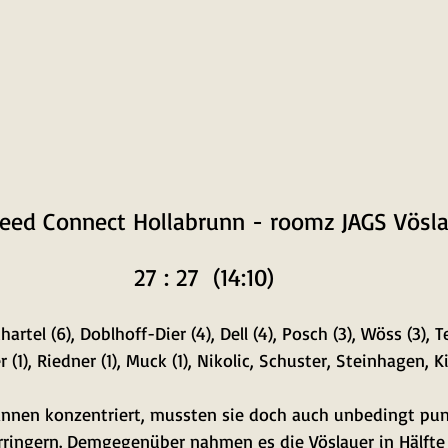
peed Connect Hollabrunn - roomz JAGS Vösl
27 : 27  (14:10)
hartel (6), Doblhoff-Dier (4), Dell (4), Posch (3), Wöss (3), T
 (1), Riedner (1), Muck (1), Nikolic, Schuster, Steinhagen, Ki
annen konzentriert, mussten sie doch auch unbedingt pun
rringern. Demgegenüber nahmen es die Vöslauer in Hälfte 