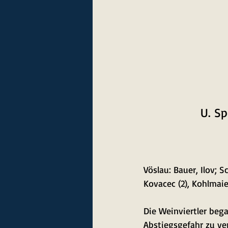
U. S
Vöslau: Bauer, Ilov; Sc
Kovacec (2), Kohlmaier
Die Weinviertler beg
Abstiegsgefahr zu ve