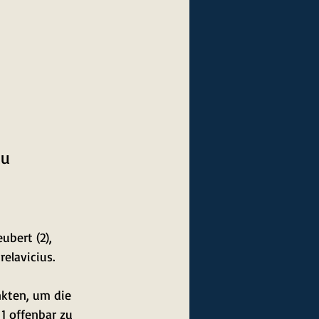
au
eubert (2), 
relavicius.
kten, um die 
1 offenbar zu 