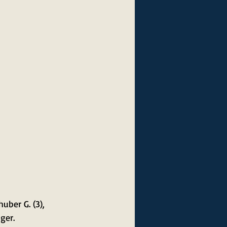
uber G. (3), 
ger.