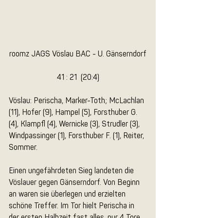
roomz JAGS Vöslau BAC - U. Gänserndorf
41 : 21  (20:4)
Vöslau: Perischa, Marker-Toth; McLachlan 
(11), Hofer (9), Hampel (5), Forsthuber G. 
(4), Klampfl (4), Wernicke (3), Strudler (3), 
Windpassinger (1), Forsthuber F. (1), Reiter, 
Sommer.
Einen ungefährdeten Sieg landeten die 
Vöslauer gegen Gänserndorf. Von Beginn 
an waren sie überlegen und erzielten 
schöne Treffer. Im Tor hielt Perischa in 
der ersten Halbzeit fast alles, nur 4 Tore 