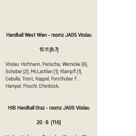
Handball West Wien - roomz JAGS Vöslau
15:11 (8:7)
Vöslau: Hofmann, Perischa; Wernicke (6), 
Schober (2), McLachlan (1), Klampfl (1), 
Cebulla, Trost, Kappel, Forsthuber F., 
Hampel, Pöschl, Ofenböck, 
HIB Handball Graz - roomz JAGS Vöslau
20 : 8  (11:6)