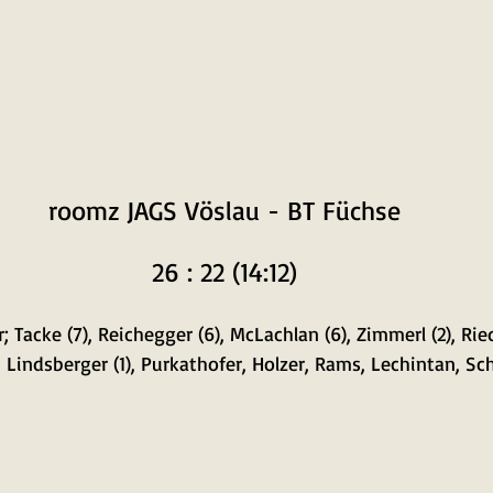
roomz JAGS Vöslau - BT Füchse
26 : 22 (14:12)
r; Tacke (7), Reichegger (6), McLachlan (6), Zimmerl (2), Ried
1), Lindsberger (1), Purkathofer, Holzer, Rams, Lechintan, Sc