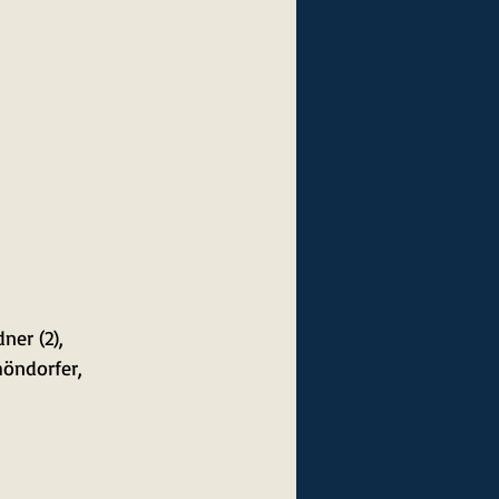
ner (2), 
höndorfer, 