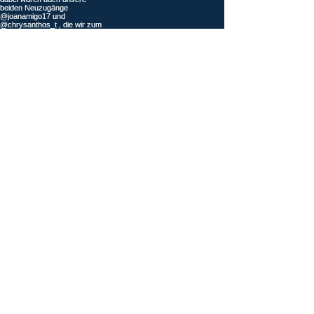
Mehr laden
News?
Bleib am Ball, sign 
up & verpasse 
zukünftig nichts 
mehr! 🐆👇
E-Mail-Adresse
*