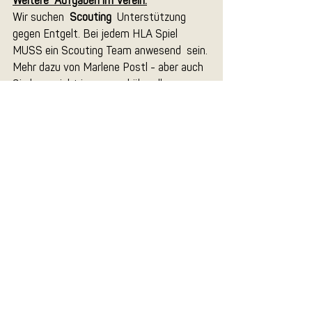
Weitere  Aufgaben im Verein:
Wir suchen  
Scouting
  Unterstützung 
gegen Entgelt. Bei jedem HLA Spiel 
MUSS ein Scouting Team anwesend  sein. 
Mehr dazu von Marlene Postl - aber auch 
Sie kann nicht immer und überall  
anwesend sein. Wenn kein Scout vor Ort 
ist muss der Verein leider Strafe zahlen.  
Das möchten wir in Zukunft verhindern.
Auf- und Abbau Team für das ORF-Spiel  
gesucht
Wie  Insider bereits wissen, ist für ein 
ORF-Live-Spiel immer auch viel Vor- und  
Nachbereitung in der Thermenhalle 
notwendig.
WICHTIG:
 Wir  müssen am 
Freitag