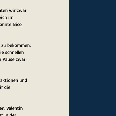
nten wir zwar 
ich im 
konnte Nico 
ff zu bekommen. 
ie schnellen 
r Pause zwar 
saktionen und 
r die 
n. Valentin 
t in der 