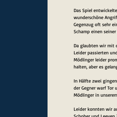
Das Spiel entwickelt
wunderschöne Angriff
Gegenzug oft sehr ei
Schamp einen seiner 
Da glaubten wir mit 
Leider passierten und
Mödlinger leider pro
halten, aber es gelan
In Hälfte zwei ginge
der Gegner warf Tor u
Mödlinger in unserem
Leider konnten wir a
Schober und Leeven Zi