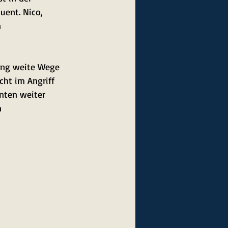
uent. Nico, 
 
kung weite Wege 
cht im Angriff 
nten weiter 
n 