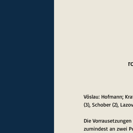
r
Vöslau: Hofmann; Krat
(3), Schober (2), Lazov
Die Vorrausetzungen 
zumindest an zwei Po