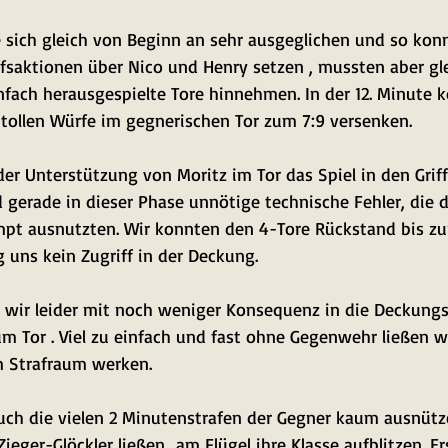
e sich gleich von Beginn an sehr ausgeglichen und so kon
saktionen über Nico und Henry setzen , mussten aber gle
nfach herausgespielte Tore hinnehmen. In der 12. Minute 
tollen Würfe im gegnerischen Tor zum 7:9 versenken. 
der Unterstützung von Moritz im Tor das Spiel in den Gri
 gerade in dieser Phase unnötige technische Fehler, die d
mpt ausnutzten. Wir konnten den 4-Tore Rückstand bis zu
g uns kein Zugriff in der Deckung. 
n wir leider mit noch weniger Konsequenz in die Deckung
m Tor . Viel zu einfach und fast ohne Gegenwehr ließen wi
 Strafraum werken. 
uch die vielen 2 Minutenstrafen der Gegner kaum ausnütze
eger-Glöckler ließen  am Flügel ihre Klasse aufblitzen. Ers