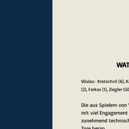
WAT 
Vöslau:  Kratochvil (6), 
(2), Farkas (1), Ziegler G
Die aus Spielern von
mit viel Engagement u
zunehmend technische
Tore heran. 