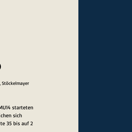
)
), Stöckelmayer 
MU14 starteten 
ichen sich 
e 35 bis auf 2 