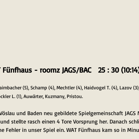
Fünfhaus - roomz JAGS/BAC   25 : 30 (10:14
Kaimbacher (5), Schamp (4), Mechtler (4), Haidvogel T. (4), Lazov (3
löckler L. (1), Auwärter, Kuzmany, Pristou.
 Vöslau und Baden neu gebildete Spielgemeinschaft JAGS 
nd stellte rasch einen 4 Tore Vorsprung her. Danach schl
 Fehler in unser Spiel ein. WAT Fünfhaus kam so in Minut