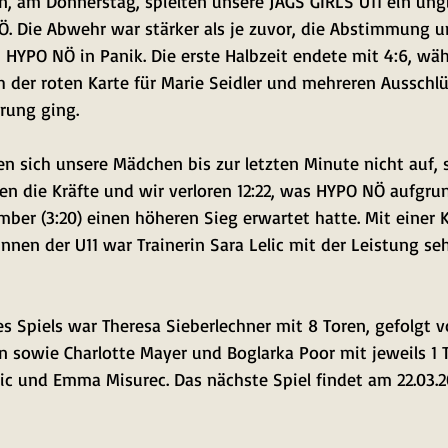
n, am Donnerstag, spielten unsere JAGS GIRLS U11 ein ung
 Die Abwehr war stärker als je zuvor, die Abstimmung un
 HYPO NÖ in Panik. Die erste Halbzeit endete mit 4:6, wä
h der roten Karte für Marie Seidler und mehreren Ausschl
rung ging. 
n sich unsere Mädchen bis zur letzten Minute nicht auf, 
ten die Kräfte und wir verloren 12:22, was HYPO NÖ aufgru
ber (3:20) einen höheren Sieg erwartet hatte. Mit einer K
nnen der U11 war Trainerin Sara Lelic mit der Leistung seh
es Spiels war Theresa Sieberlechner mit 8 Toren, gefolgt 
n sowie Charlotte Mayer und Boglarka Poor mit jeweils 1 
lic und Emma Misurec. Das nächste Spiel findet am 22.03.20