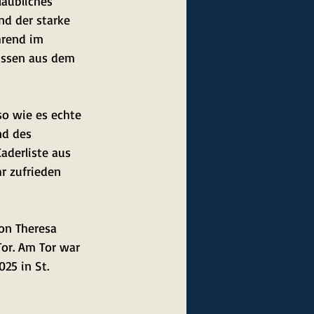
laubliches 
d der starke 
hrend im 
üssen aus dem 
so wie es echte 
nd des 
aderliste aus 
r zufrieden 
von Theresa 
Tor. Am Tor war 
25 in St. 