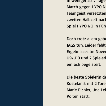
In weniger als 7 Tage
Match gegen HYPO NÖ.
Teamgeist versetzten
zweiten Halbzeit nac
Spiel HYPO NÖ in Füh
Doch trotz allem gabe
JAGS tun. Leider fehl
Ergebnisses im Novem
U9/U10 und 2 Spieleri
einfach begeistert. 
Die beste Spielerin d
Kostelanik mit 2 Tore
Marie Pichler, Una Le
Pölten statt.