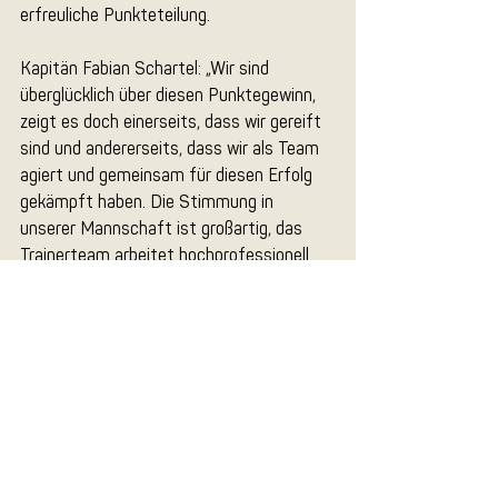
erfreuliche Punkteteilung.
Kapitän Fabian Schartel: „Wir sind 
überglücklich über diesen Punktegewinn, 
zeigt es doch einerseits, dass wir gereift 
sind und andererseits, dass wir als Team 
agiert und gemeinsam für diesen Erfolg 
gekämpft haben. Die Stimmung in 
unserer Mannschaft ist großartig, das 
Trainerteam arbeitet hochprofessionell 
und die neuen Spieler haben sich sehr gut 
eingefügt. Jetzt gilt es im kommenden 
Heimspiel gegen Graz nachzulegen, 
unserer leichten Favoritenrolle gerecht zu 
werden und einen Sieg einzufahren.“