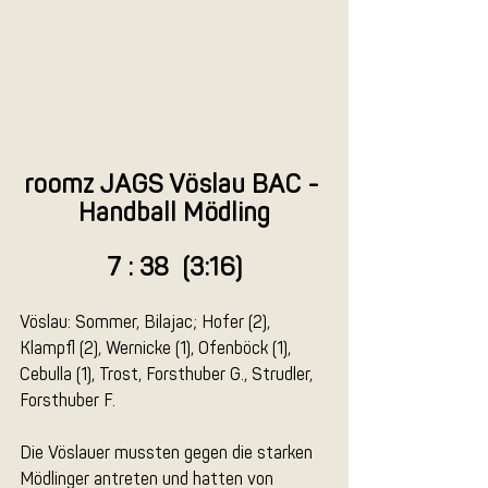
roomz JAGS Vöslau BAC - 
Handball Mödling
7 : 38  (3:16)
Vöslau: Sommer, Bilajac; Hofer (2), 
Klampfl (2), Wernicke (1), Ofenböck (1), 
Cebulla (1), Trost, Forsthuber G., Strudler, 
Forsthuber F.
Die Vöslauer mussten gegen die starken 
Mödlinger antreten und hatten von 