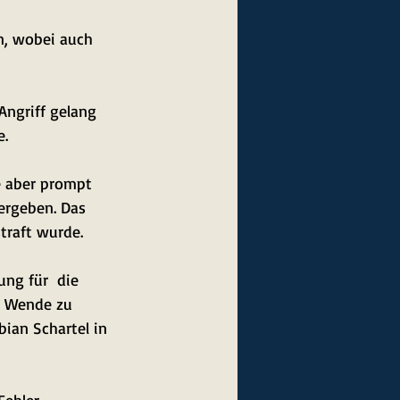
n, wobei auch 
ngriff gelang 
e.
e aber prompt 
ergeben. Das 
traft wurde.
ng für  die 
ne Wende zu 
bian Schartel in 