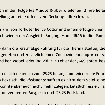
h in der  Folge bis Minute 15 aber wieder auf 2 Tore hera
lung auf eine offensivere Deckung hilfreich war. 
 7m  von Torhüter Bence Gödör und einem erfolgreichen A
ich wieder der Ausgleich. So ging es mit 16:16 in die  Paus
e dann die  erstmalige Führung für die Thermalstädter, di
 gerieten und zusätzlich einen 7m sowie ein empty-net v
d her, wobei jeder individuelle Fehler der JAGS sofort bes
ten sich neuerlich zum 25:25 heran, dann wieder die Führu
ieb hektisch, die Vöslauer schafften es nicht dem Spiel  ei
onnte aber auch nicht mehr zulegen. Letztlich  erzielt Fa
zum verdienten Ausgleich und  28:28 Endstand.