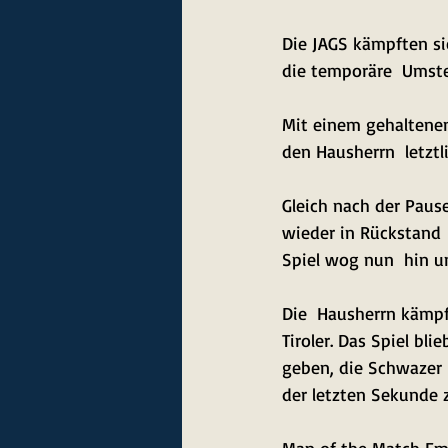
Die JAGS kämpften sic
die temporäre  Umstel
Mit einem gehaltenen
den Hausherrn  letztl
Gleich nach der Paus
wieder in Rückstand 
Spiel wog nun  hin un
Die  Hausherrn kämpf
Tiroler. Das Spiel bl
geben, die Schwazer k
der letzten Sekunde 