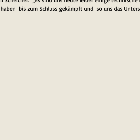
 Scheicher:  „Es sind uns heute leider einige technische 
r haben  bis zum Schluss gekämpft und  so uns das Unters