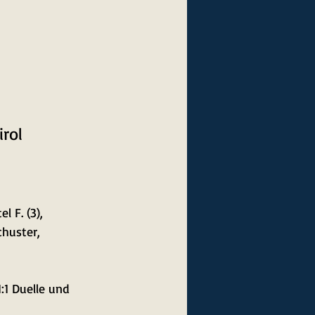
rol
l F. (3), 
chuster, 
:1 Duelle und 