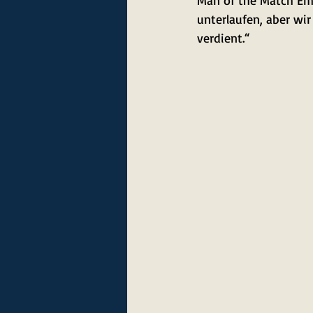
Man of the Match Emil
unterlaufen, aber wi
verdient.“