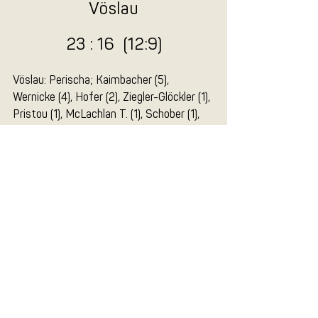
Vöslau
23 : 16  (12:9)
Vöslau: Perischa; Kaimbacher (5), 
Wernicke (4), Hofer (2), Ziegler-Glöckler (1), 
Pristou (1), McLachlan T. (1), Schober (1), 
Mechtler (1), Cebulla, Kappel, hofmaann.
Aktuelle Beiträge
Alle ansehen