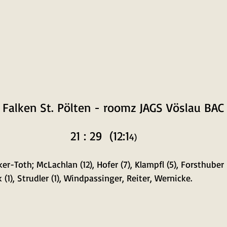
 Falken St. Pölten - roomz JAGS Vöslau BAC
21 : 29  (12:1
4)
er-Toth; McLachlan (12), Hofer (7), Klampfl (5), Forsthuber F.
k (1), Strudler (1), Windpassinger, Reiter, Wernicke.