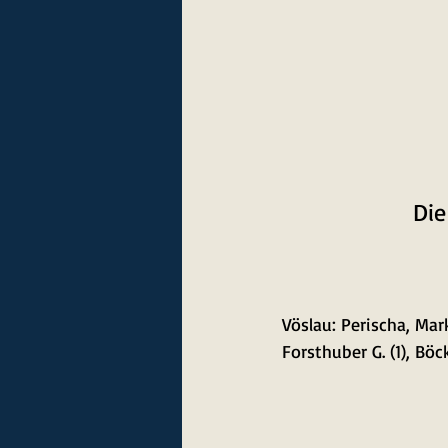
Die
Vöslau: Perischa, Mark
Forsthuber G. (1), Böc